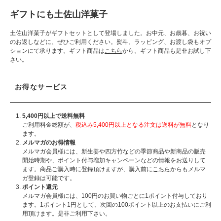
ギフトにも土佐山洋菓子
土佐山洋菓子がギフトセットとして登場しました。お中元、お歳暮、お祝い
のお返しなどに、ぜひご利用ください。熨斗、ラッピング、お渡し袋もオプ
ションにて承ります。ギフト商品は
こちら
から。ギフト商品も是非お試し下
さい。
お得なサービス
5,400円以上で送料無料
ご利用料金総額が、
税込み5,400円以上となる注文は送料が無料
となり
ます。
メルマガのお得情報
メルマガ会員様には、新生姜や四方竹などの季節商品や新商品の販売
開始時期や、ポイント付与増加キャンペーンなどの情報をお送りして
ます。商品ご購入時に登録頂けますが、購入前に
こちら
からもメルマ
ガ登録は可能です。
ポイント還元
メルマガ会員様には、100円のお買い物ごとに1ポイント付与しており
ます。1ポイント1円として、次回の100ポイント以上のお支払いにご利
用頂けます。是非ご利用下さい。