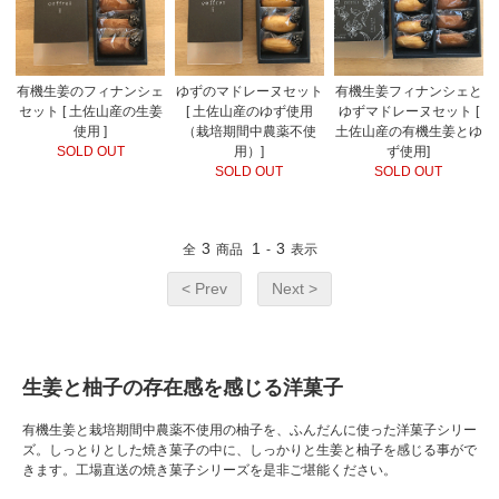
有機生姜のフィナンシェ
ゆずのマドレーヌセット
有機生姜フィナンシェと
セット [ 土佐山産の生姜
[ 土佐山産のゆず使用
ゆずマドレーヌセット [
使用 ]
（栽培期間中農薬不使
土佐山産の有機生姜とゆ
SOLD OUT
用）]
ず使用]
SOLD OUT
SOLD OUT
3
1
3
全
商品
-
表示
< Prev
Next >
生姜と柚子の存在感を感じる洋菓子
有機生姜と栽培期間中農薬不使用の柚子を、ふんだんに使った洋菓子シリー
ズ。しっとりとした焼き菓子の中に、しっかりと生姜と柚子を感じる事がで
きます。工場直送の焼き菓子シリーズを是非ご堪能ください。