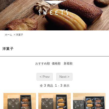
ホーム
>
洋菓子
洋菓子
おすすめ順
価格順
新着順
< Prev
Next >
3
1
3
全
商品
-
表示