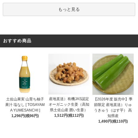
もっと見る
おすすめ商品
産地直送）有機JAS認定
土佐山果実 山育ち柚子
【2026年度 販売中】季
オーガニック生姜（高知
果汁 塩なし [ TOSAYAM
節限定 産地直送）りゅ
県土佐山産 囲い生姜）
A YUMESANCHI ]
うきゅう（はす芋） 高
1,512円(税112円)
1,296円(税96円)
知県産
1,490円(税110円)