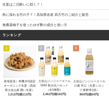
生姜は二日酔いに効く？！
秋に採れる竹の子？！高知県名産 四方竹のご紹介と販売
無農薬柚子を使ったゆず酢の成分と使い方
ランキング
1
2
3
土佐山ジンジャーエール
産地直送）有機JAS認定
土佐山ジンジャーエール
5MIX 飲み比べセット
オーガニック生姜（高知
の素 辛口（生姜シロッ
（全5種類）
県土佐山産 囲い生姜）
プ 希釈率3倍）
2,462円(税182円)
1,512円(税112円)
864円(税64円)