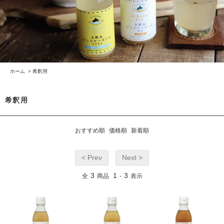
ホーム
>
希釈用
希釈用
おすすめ順
価格順
新着順
< Prev
Next >
3
1
3
全
商品
-
表示