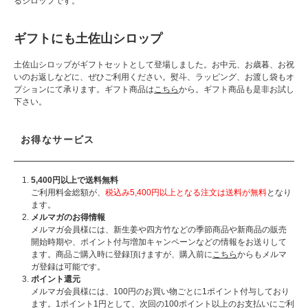
るシロップです。
ギフトにも土佐山シロップ
土佐山シロップがギフトセットとして登場しました。お中元、お歳暮、お祝
いのお返しなどに、ぜひご利用ください。熨斗、ラッピング、お渡し袋もオ
プションにて承ります。ギフト商品は
こちら
から。ギフト商品も是非お試し
下さい。
お得なサービス
5,400円以上で送料無料
ご利用料金総額が、
税込み5,400円以上となる注文は送料が無料
となり
ます。
メルマガのお得情報
メルマガ会員様には、新生姜や四方竹などの季節商品や新商品の販売
開始時期や、ポイント付与増加キャンペーンなどの情報をお送りして
ます。商品ご購入時に登録頂けますが、購入前に
こちら
からもメルマ
ガ登録は可能です。
ポイント還元
メルマガ会員様には、100円のお買い物ごとに1ポイント付与しており
ます。1ポイント1円として、次回の100ポイント以上のお支払いにご利