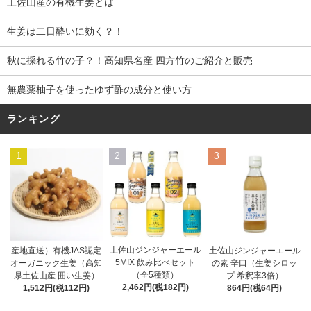
土佐山産の有機生姜とは
生姜は二日酔いに効く？！
秋に採れる竹の子？！高知県名産 四方竹のご紹介と販売
無農薬柚子を使ったゆず酢の成分と使い方
ランキング
1
2
3
土佐山ジンジャーエール
産地直送）有機JAS認定
土佐山ジンジャーエール
5MIX 飲み比べセット
オーガニック生姜（高知
の素 辛口（生姜シロッ
（全5種類）
県土佐山産 囲い生姜）
プ 希釈率3倍）
2,462円(税182円)
1,512円(税112円)
864円(税64円)