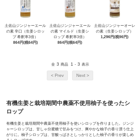
土佐山ジンジャーエール
土佐山ジンジャーエール
土佐山ジンジャーオーレ
の素 辛口（生姜シロッ
の素 マイルド（生姜シ
の素（生姜シロップ）
プ 希釈率3倍）
ロップ 希釈率3倍）
1,296円(税96円)
864円(税64円)
864円(税64円)
3
1
3
全
商品
-
表示
< Prev
Next >
有機生姜と栽培期間中農薬不使用柚子を使ったシ
ロップ
有機生姜と栽培期間中農薬不使用柚子を使いシロップを作りました。ジンジ
ャーシロップは、甘しゃ分蜜糖で甘みをつけ、爽やかな柚子の香り漂う仕上
がりに。柚子シロップは、甘酸っぱさとしっかりとした柚子の香りが楽しめ