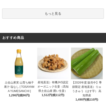
もっと見る
おすすめ商品
産地直送）有機JAS認定
土佐山果実 山育ち柚子
【2026年度 販売中】季
オーガニック生姜（高知
果汁 塩なし [ TOSAYAM
節限定 産地直送）りゅ
県土佐山産 囲い生姜）
A YUMESANCHI ]
うきゅう（はす芋） 高
1,512円(税112円)
1,296円(税96円)
知県産
1,490円(税110円)