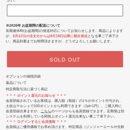
さい。
※2026年 お盆期間の配送について
長期連休時(お盆期間)の発送対応についてお知らせします。商品によります
が、
8月12日の注文分からは8月18日以降に順次発送
となる事ご了承下さ
い。商品到着までお時間頂きますが、どうぞよろしくお願いします。
SOLD OUT
オプションの値段詳細
返品について
特定商取引法に基づく表記
＊＊＊ ポイント還元のお知らせ ＊＊＊
会員登録されているお客様は、購入額（税抜）の1％がポイント付与され、
土佐山マルシェで100ポイントから利用できます（1pt=1円）。ご購入時に
会員登録出来ますが、
こちら
のページからも会員登録できます。定期便は別
システムを利用している関係上ポイント還元出来ない事ご了承下さい。
＊＊＊ ログインすると会員価格 ＊＊＊
会員様はご優待価格でお求め頂けます。特定商品（ジンジャーエールや生鮮