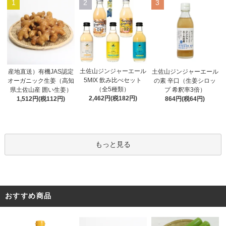
1
2
3
土佐山ジンジャーエール
産地直送）有機JAS認定
土佐山ジンジャーエール
5MIX 飲み比べセット
オーガニック生姜（高知
の素 辛口（生姜シロッ
（全5種類）
県土佐山産 囲い生姜）
プ 希釈率3倍）
2,462円(税182円)
1,512円(税112円)
864円(税64円)
もっと見る
おすすめ商品