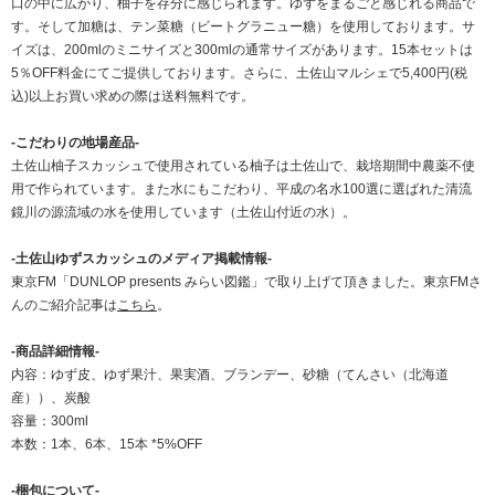
口の中に広がり、柚子を存分に感じられます。ゆずをまるごと感じれる商品で
す。そして加糖は、テン菜糖（ビートグラニュー糖）を使用しております。サ
イズは、200mlのミニサイズと300mlの通常サイズがあります。15本セットは
5％OFF料金にてご提供しております。さらに、土佐山マルシェで5,400円(税
込)以上お買い求めの際は送料無料です。
-こだわりの地場産品-
土佐山柚子スカッシュで使用されている柚子は土佐山で、栽培期間中農薬不使
用で作られています。また水にもこだわり、平成の名水100選に選ばれた清流
鏡川の源流域の水を使用しています（土佐山付近の水）。
-土佐山ゆずスカッシュのメディア掲載情報-
東京FM「DUNLOP presents みらい図鑑」で取り上げて頂きました。東京FMさ
んのご紹介記事は
こちら
。
-商品詳細情報-
内容：ゆず皮、ゆず果汁、果実酒、ブランデー、砂糖（てんさい（北海道
産））、炭酸
容量：300ml
本数：1本、6本、15本 *5%OFF
-梱包について-