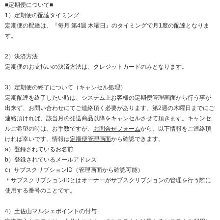
■定期便について■
1）定期便の配達タイミング
定期便の配達は、『毎月 第4週 木曜日』のタイミングで月1度の配達となりま
す。
2）決済方法
定期便のお支払いの決済方法は、クレジットカードのみとなります。
3）定期便の終了について（キャンセル処理）
定期配達を終了したい時は、システム上お客様の定期便管理画面から行う事が
出来ず、お問い合わせにてご連絡頂く必要があります。第2週の木曜日までにご
連絡頂ければ、該当月の発送商品以降をキャンセルさせて頂きます。キャンセ
ルご希望の時は、お手数ですが、
お問合せフォーム
から、以下情報をご連絡頂
ければ幸いです。情報は
定期便管理画面
から確認できます。
a）登録されているお名前
b）登録されているメールアドレス
c）サブスクリプションID（管理画面から確認可能）
＊サブスクリプションIDとはオーナーがサブスクリプションの管理を行う際に
使用する番号のことです。
4）土佐山マルシェポイントの付与