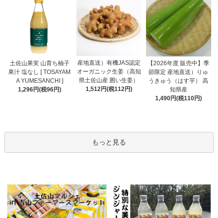
産地直送）有機JAS認定
土佐山果実 山育ち柚子
【2026年度 販売中】季
オーガニック生姜（高知
果汁 塩なし [ TOSAYAM
節限定 産地直送）りゅ
県土佐山産 囲い生姜）
A YUMESANCHI ]
うきゅう（はす芋） 高
1,512円(税112円)
1,296円(税96円)
知県産
1,490円(税110円)
もっと見る