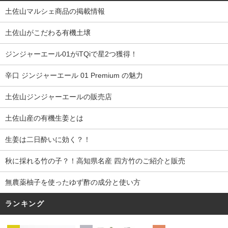
土佐山マルシェ商品の掲載情報
土佐山がこだわる有機土壌
ジンジャーエール01がiTQiで星2つ獲得！
辛口 ジンジャーエール 01 Premium の魅力
土佐山ジンジャーエールの販売店
土佐山産の有機生姜とは
生姜は二日酔いに効く？！
秋に採れる竹の子？！高知県名産 四方竹のご紹介と販売
無農薬柚子を使ったゆず酢の成分と使い方
ランキング