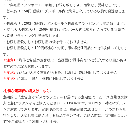
・ご自宅用：ダンボールに梱包しお送り致します。包装なし熨斗なしです。
・熨斗あり：50円(税抜)：ダンボール内に熨斗が入っている状態で発送致しま
す。
・包装あり：200円(税抜)：ダンボールを包装紙でラッピングし発送致します。
・熨斗あり/包装あり：250円(税抜)：ダンボール内に熨斗が入っている状態で、
包装紙でラッピングし発送致します。
・お渡し用袋なし：お渡し用の袋は付いておりません。
・お渡し用袋あり：100円(税抜)：お渡し用の袋が1商品につき1枚付いておりま
す。
＊注意1
：熨斗ご希望のお客様は、当画面に"熨斗宛名"をご記入する項目があり
ますのでご記入お願いします。
＊注意2
：商品が大きく重量がある為、お渡し用袋は対応しておりません。
＊注意3
：1本は、熨斗、梱包に対応しておりません。
-
お得な定期便の購入はこちら
-
定期的に『土佐山 ゆずスカッシュ』をお届けする定期便は、以下の"定期便の購
入に進む"ボタンからご購入ください。200mlを20本、300mlを15本の2プラン
をご用意しております。定期便の代金は、商品定価の10％OFF、かつ送料も無
料となり、大変お得に購入頂ける商品プランです。ご購入前に、"定期便につい
て"をご確認の上ご利用下さいませ。