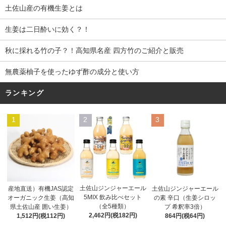
土佐山産の有機生姜とは
生姜は二日酔いに効く？！
秋に採れる竹の子？！高知県名産 四方竹のご紹介と販売
無農薬柚子を使ったゆず酢の成分と使い方
ランキング
1
2
3
土佐山ジンジャーエール
産地直送）有機JAS認定
土佐山ジンジャーエール
5MIX 飲み比べセット
オーガニック生姜（高知
の素 辛口（生姜シロッ
（全5種類）
県土佐山産 囲い生姜）
プ 希釈率3倍）
2,462円(税182円)
1,512円(税112円)
864円(税64円)