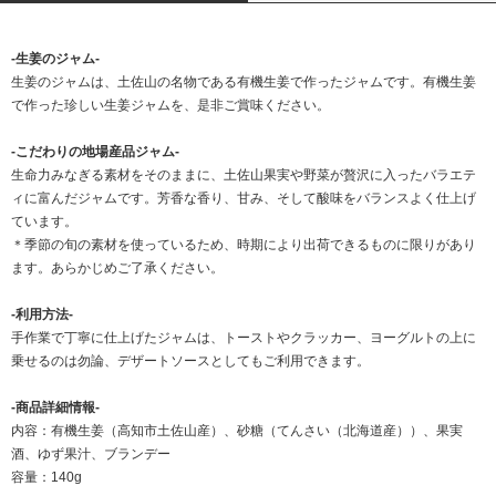
-生姜のジャム-
生姜のジャムは、土佐山の名物である有機生姜で作ったジャムです。有機生姜
で作った珍しい生姜ジャムを、是非ご賞味ください。
-こだわりの地場産品ジャム-
生命力みなぎる素材をそのままに、土佐山果実や野菜が贅沢に入ったバラエテ
ィに富んだジャムです。芳香な香り、甘み、そして酸味をバランスよく仕上げ
ています。
＊季節の旬の素材を使っているため、時期により出荷できるものに限りがあり
ます。あらかじめご了承ください。
-利用方法-
手作業で丁寧に仕上げたジャムは、トーストやクラッカー、ヨーグルトの上に
乗せるのは勿論、デザートソースとしてもご利用できます。
-商品詳細情報-
内容：有機生姜（高知市土佐山産）、砂糖（てんさい（北海道産））、果実
酒、ゆず果汁、ブランデー
容量：140g