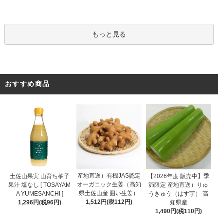
もっと見る
おすすめ商品
産地直送）有機JAS認定
土佐山果実 山育ち柚子
【2026年度 販売中】季
オーガニック生姜（高知
果汁 塩なし [ TOSAYAM
節限定 産地直送）りゅ
県土佐山産 囲い生姜）
A YUMESANCHI ]
うきゅう（はす芋） 高
1,512円(税112円)
1,296円(税96円)
知県産
1,490円(税110円)