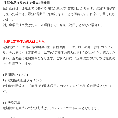
-生鮮食品は発送まで最大4営業日-
生鮮食品は、発送までに要する時間が最大で4営業日かかります。勿論準備が早
く整った場合は、最短2営業日でお送りすることも可能です。何卒ご了承くださ
いませ。
例）金曜日注文受けたら、木曜日までに発送（祝日などがない場合）。
-
お得な定期便の購入はこちら
-
定期的に『土佐山産 厳選野菜6種｜有機生姜｜土佐ジローの卵｜お米 コシヒカ
リ』をお届けする定期便は、以下の"定期便の購入に進む"ボタンからご購入くだ
さい。当商品は送料無料となります。ご購入前に、"定期便について"をご確認の
上ご利用下さいませ。
■定期便について■
1）定期便の配達タイミング
定期便の配達は、『毎月 第4週 木曜日』のタイミングで月1度の配達となりま
す。
2）決済方法
定期便のお支払いの決済方法は、クレジットカードのみとなります。