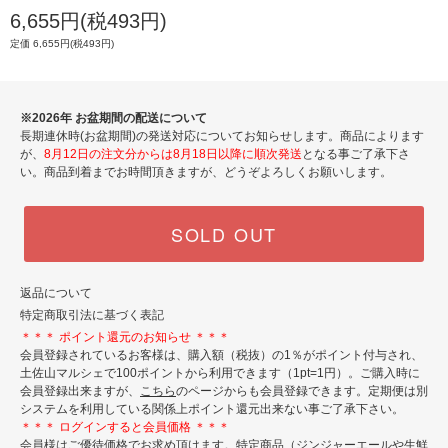
6,655円(税493円)
定価 6,655円(税493円)
※2026年 お盆期間の配送について
長期連休時(お盆期間)の発送対応についてお知らせします。商品によります
が、
8月12日の注文分からは8月18日以降に順次発送
となる事ご了承下さ
い。商品到着までお時間頂きますが、どうぞよろしくお願いします。
SOLD OUT
返品について
特定商取引法に基づく表記
＊＊＊ ポイント還元のお知らせ ＊＊＊
会員登録されているお客様は、購入額（税抜）の1％がポイント付与され、
土佐山マルシェで100ポイントから利用できます（1pt=1円）。ご購入時に
会員登録出来ますが、
こちら
のページからも会員登録できます。定期便は別
システムを利用している関係上ポイント還元出来ない事ご了承下さい。
＊＊＊ ログインすると会員価格 ＊＊＊
会員様はご優待価格でお求め頂けます。特定商品（ジンジャーエールや生鮮