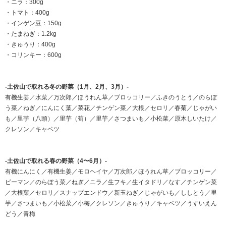
・ニラ：300g
・トマト：400g
・インゲン豆：150g
・たまねぎ：1.2kg
・きゅうり：400g
・コリンキー：600g
-土佐山で取れる冬の野菜（1月、2月、3月）-
有機生姜／水菜／万次郎／ほうれん草／ブロッコリー／ふきのうとう／のらぼ
う菜／ねぎ／にんにく葉／菜花／チンゲン菜／大根／セロリ／春菊／じゃがい
も／里芋（八頭）／里芋（筍）／里芋／さつまいも／小松菜／原木しいたけ／
クレソン／キャベツ
-土佐山で取れる春の野菜（4〜6月）-
有機にんにく／有機生姜／モロヘイヤ／万次郎／ほうれん草／ブロッコリー／
ピーマン／のらぼう菜／ねぎ／ニラ／生フキ／生イタドリ／なす／チンゲン菜
／大根葉／セロリ／スナップエンドウ／新玉ねぎ／じゃがいも／ししとう／里
芋／さつまいも／小松菜／小梅／クレソン／きゅうり／キャベツ／うすいえん
どう／青梅