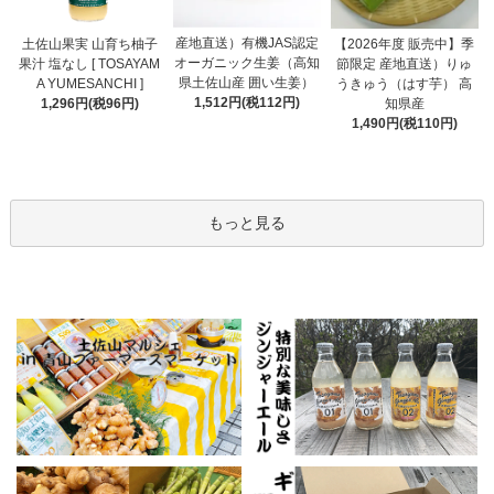
産地直送）有機JAS認定
土佐山果実 山育ち柚子
【2026年度 販売中】季
オーガニック生姜（高知
果汁 塩なし [ TOSAYAM
節限定 産地直送）りゅ
県土佐山産 囲い生姜）
A YUMESANCHI ]
うきゅう（はす芋） 高
1,512円(税112円)
1,296円(税96円)
知県産
1,490円(税110円)
もっと見る