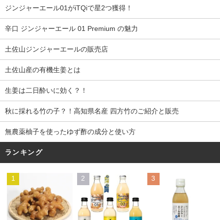
ジンジャーエール01がiTQiで星2つ獲得！
辛口 ジンジャーエール 01 Premium の魅力
土佐山ジンジャーエールの販売店
土佐山産の有機生姜とは
生姜は二日酔いに効く？！
秋に採れる竹の子？！高知県名産 四方竹のご紹介と販売
無農薬柚子を使ったゆず酢の成分と使い方
ランキング
1
2
3