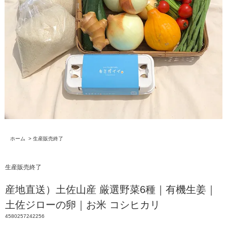
ホーム
>
生産販売終了
生産販売終了
産地直送）土佐山産 厳選野菜6種｜有機生姜｜
土佐ジローの卵｜お米 コシヒカリ
4580257242256