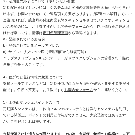
3）定期便の終了について（キャンセル処理）
定期配達を終了したい時は、システム上お客様の定期便管理画面から行う事が
出来ず、お問い合わせにてご連絡頂く必要があります。第2週の木曜日までにご
連絡頂ければ、該当月の発送商品以降をキャンセルさせて頂きます。キャンセ
ルご希望の時は、お手数ですが、
お問合せフォーム
から、以下情報をご連絡頂
ければ幸いです。情報は
定期便管理画面
から確認できます。
a）登録されているお名前
b）登録されているメールアドレス
c）サブスクリプションID（管理画面から確認可能）
＊サブスクリプションIDとはオーナーがサブスクリプションの管理を行う際に
使用する番号のことです。
4）住所など登録情報の変更について
登録メールアドレスなどは、
定期便管理画面
から情報を確認・変更する事が可
能です。住所の変更は、お手数ですが
お問合せフォーム
からご連絡ください。
5）土佐山マルシェポイントの付与
定期購入システムは、土佐山マルシェのシステムとは異なるシステムを利用し
ている関係上、ポイントの利用と付与ができません。大変恐縮ではあります
が、ご理解頂ければ幸いです。
定期便購入は決済方法が異なります。その為、定期便ご希望のお客様は、以下