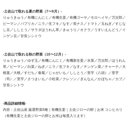
-土佐山で取れる夏の野菜（7〜9月）-
りゅうきゅう／有機にんにく／有機生姜／有機ゴーヤ／モロヘイヤ／万次郎／
ピーマン／パプリカ／ニラ／生フキ／なす／長ナス／トマト／玉ねぎ／すじな
し豆／ししとう／サラダほうれん草／きゅうり／オクラ／うすいえんどう／イ
ンゲン豆／甘長シシトウ
-土佐山で取れる秋の野菜（10〜12月）-
りゅうきゅう／ゆず玉／有機にんにく／有機新生姜／水菜／万次郎／ほうれん
草／ピーマン／白菜／ねぎ／ニラ／生フキ／なす／チンゲン菜／チャーテ／大
根葉／大根／すだち／春菊／じゃがいも／ししとう／里芋（八頭）／里芋
（筍）／里芋／さつまいも／小松菜／クレソン／ぎんなん／かぼちゃ／カブ／
甘長シシトウ
-商品詳細情報-
内容：土佐山産 厳選野菜6種｜有機生姜｜土佐ジローの卵｜お米 コシヒカリ
（有機生姜と土佐ジローの卵とお米は毎度入ります）