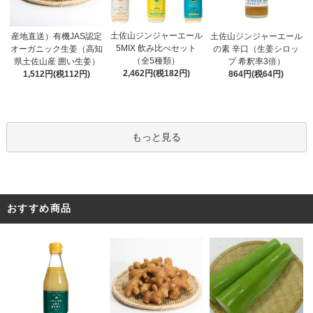
土佐山ジンジャーエール
産地直送）有機JAS認定
土佐山ジンジャーエール
5MIX 飲み比べセット
オーガニック生姜（高知
の素 辛口（生姜シロッ
（全5種類）
県土佐山産 囲い生姜）
プ 希釈率3倍）
2,462円(税182円)
1,512円(税112円)
864円(税64円)
もっと見る
おすすめ商品