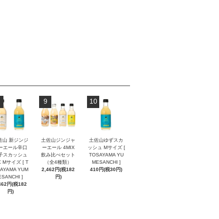
9
10
佐山 新ジンジ
土佐山ジンジャ
土佐山ゆずスカ
ーエール辛口
ーエール 4MIX
ッシュ Mサイズ [
子スカッシュ
飲み比べセット
TOSAYAMA YU
X Mサイズ [ T
（全4種類）
MESANCHI ]
AYAMA YUM
2,462円(税182
410円(税30円)
ESANCHI ]
円)
462円(税182
円)