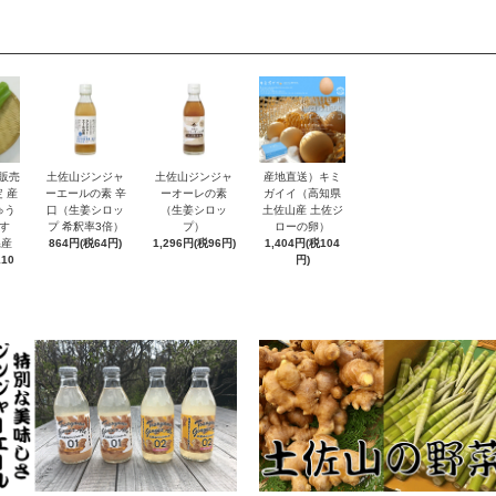
 販売
土佐山ジンジャ
土佐山ジンジャ
産地直送）キミ
 産
ーエールの素 辛
ーオーレの素
ガイイ（高知県
ゅう
口（生姜シロッ
（生姜シロッ
土佐山産 土佐ジ
す
プ 希釈率3倍）
プ）
ローの卵）
県産
864円(税64円)
1,296円(税96円)
1,404円(税104
110
円)