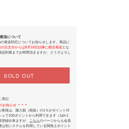
間の配送について
間)の発送対応についてお知らせします。商品に
2日の注文分からは8月18日以降に順次発送
とな
商品到着までお時間頂きますが、どうぞよろし
SOLD OUT
く表記
のお知らせ ＊＊＊
お客様は、購入額（税抜）の1％がポイント付
ェで100ポイントから利用できます（1pt=1
員登録出来ますが、
こちら
のページからも会員
便は別システムを利用している関係上ポイント