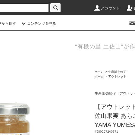
アカウント
プから探す
コンテンツを見る
"有機の里 土佐山"が
ホーム
>
生産販売終了
ホーム
>
アウトレット
生産販売終了
アウトレ
【アウトレット
佐山果実 あらご
YAMA YUMESA
4580257240771