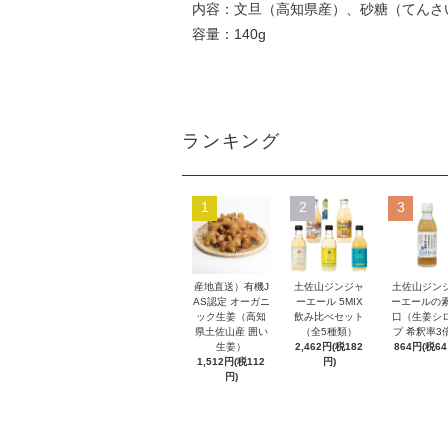
内容：文旦（高知県産）、砂糖（てんさ
容量：140g
ランキング
1
2
3
産地直送）有機J
土佐山ジンジャ
土佐山ジン
AS認定 オーガニ
ーエール 5MIX
ーエールの素
ック生姜（高知
飲み比べセット
口（生姜シ
県土佐山産 囲い
（全5種類）
プ 希釈率3
生姜）
2,462円(税182
864円(税64
1,512円(税112
円)
円)