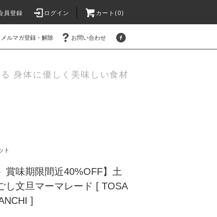
会員登録
ログイン
カート(0)
メルマガ登録・解除
お問い合わせ
作る 身体に優しく美味しい食材
ット
 賞味期限間近40%OFF】土
し文旦マーマレード [ TOSA
NCHI ]