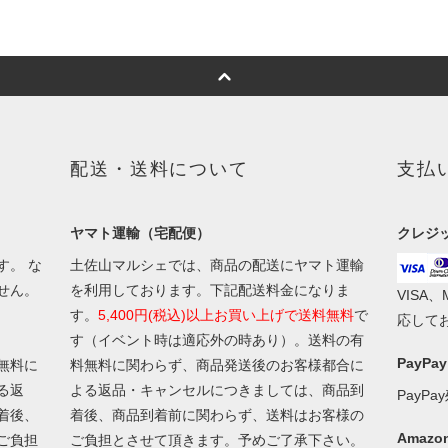
配送・送料について
支払
ヤマト運輸（宅配便）
クレジ
す。 な
土佐山マルシェでは、商品の配送にヤマト運輸
せん。
を利用しております。下記配送料金になりま
VISA
す。
5,400円(税込)以上お買い上げで送料無料
で
応して
す（イベント時は適応外の時あり）。送料の有
PayPay
無料に
料無料に関わらず、商品発送後のお客様都合に
る返
よる返品・キャンセルにつきましては、商品到
PayP
着後、
着後、商品到着前に関わらず、送料はお客様の
Amazon
ご負担
ご負担とさせて頂きます。予めご了承下さい。