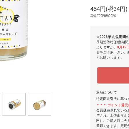
454円(税34円)
定価 756円(税56円)
※2026年 お盆期
長期連休時(お盆期
よりますが、
8月1
る事ご了承下さい。
くお願いします。
返品について
特定商取引法に基づ
＊＊＊ ポイント還元
会員登録されている
与され、土佐山マルシ
円）。ご購入時に会
登録できます。定期