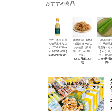
おすすめ商品
土佐山果実 山育
産地直送）有機J
【2026年度
ち柚子果汁 塩な
AS認定 オーガニ
中】季節限定
し [ TOSAYAMA
ック生姜（高知
地直送）り
YUMESANCHI ]
県土佐山産 囲い
きゅう（は
1,296円(税96円)
生姜）
芋） 高知
1,512円(税112
1,490円(税
円)
円)