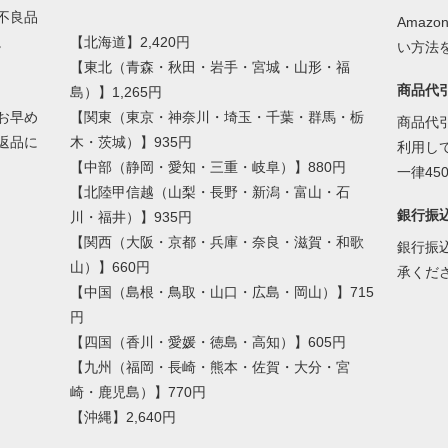
不良品
Amaz
す。
【北海道】2,420円
い方法
【東北（青森・秋田・岩手・宮城・山形・福
商品代
島）】1,265円
お早め
【関東（東京・神奈川・埼玉・千葉・群馬・栃
商品代
返品に
木・茨城）】935円
利用し
【中部（静岡・愛知・三重・岐阜）】880円
一律4
【北陸甲信越（山梨・長野・新潟・富山・石
銀行振
川・福井）】935円
【関西（大阪・京都・兵庫・奈良・滋賀・和歌
銀行振
山）】660円
承くだ
【中国（島根・鳥取・山口・広島・岡山）】715
円
【四国（香川・愛媛・徳島・高知）】605円
【九州（福岡・長崎・熊本・佐賀・大分・宮
崎・鹿児島）】770円
【沖縄】2,640円