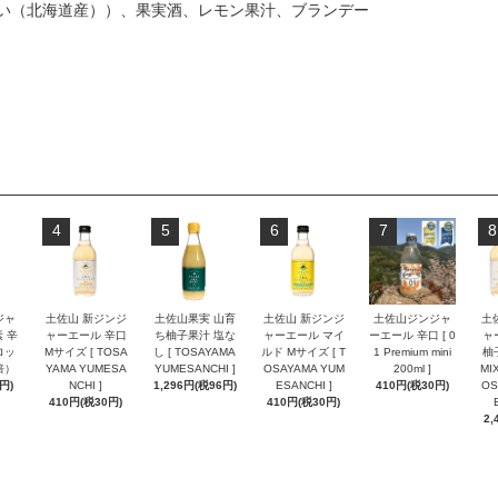
い（北海道産））、果実酒、レモン果汁、ブランデー
4
5
6
7
8
ジャ
土佐山 新ジンジ
土佐山果実 山育
土佐山 新ジンジ
土佐山ジンジャ
土
 辛
ャーエール 辛口
ち柚子果汁 塩な
ャーエール マイ
ーエール 辛口 [ 0
ャ
ロッ
Mサイズ [ TOSA
し [ TOSAYAMA
ルド Mサイズ [ T
1 Premium mini
柚
倍）
YAMA YUMESA
YUMESANCHI ]
OSAYAMA YUM
200ml ]
MI
円)
NCHI ]
1,296円(税96円)
ESANCHI ]
410円(税30円)
OS
410円(税30円)
410円(税30円)
2,