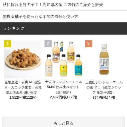
秋に採れる竹の子？！高知県名産 四方竹のご紹介と販売
無農薬柚子を使ったゆず酢の成分と使い方
ランキング
1
2
3
土佐山ジンジャーエール
産地直送）有機JAS認定
土佐山ジンジャーエール
5MIX 飲み比べセット
オーガニック生姜（高知
の素 辛口（生姜シロッ
（全5種類）
県土佐山産 囲い生姜）
プ 希釈率3倍）
2,462円(税182円)
1,512円(税112円)
864円(税64円)
もっと見る