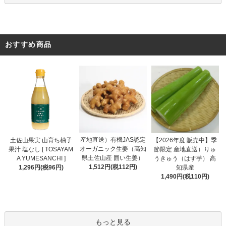
おすすめ商品
産地直送）有機JAS認定
土佐山果実 山育ち柚子
【2026年度 販売中】季
オーガニック生姜（高知
果汁 塩なし [ TOSAYAM
節限定 産地直送）りゅ
県土佐山産 囲い生姜）
A YUMESANCHI ]
うきゅう（はす芋） 高
1,512円(税112円)
1,296円(税96円)
知県産
1,490円(税110円)
もっと見る