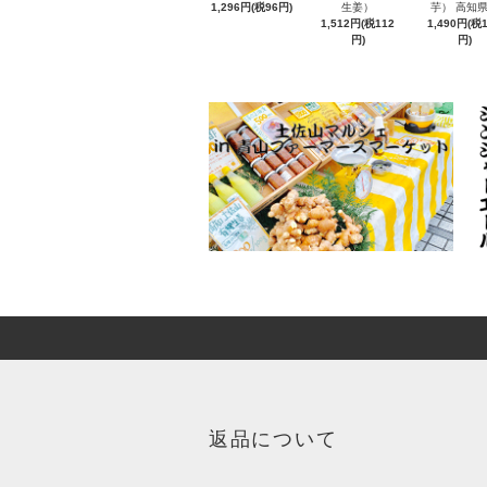
1,296円(税96円)
生姜）
芋） 高知
1,512円(税112
1,490円(税
円)
円)
返品について