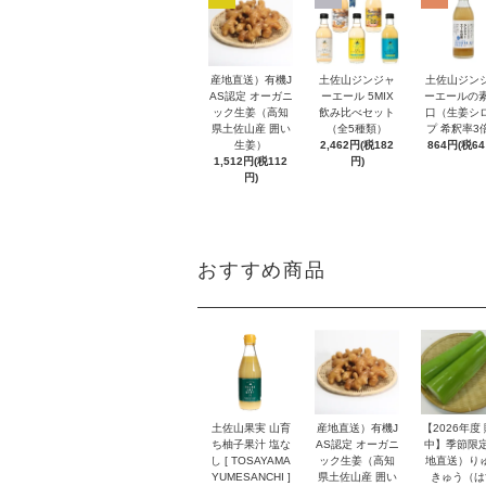
産地直送）有機J
土佐山ジンジャ
土佐山ジン
AS認定 オーガニ
ーエール 5MIX
ーエールの素
ック生姜（高知
飲み比べセット
口（生姜シ
県土佐山産 囲い
（全5種類）
プ 希釈率3
生姜）
2,462円(税182
864円(税64
1,512円(税112
円)
円)
おすすめ商品
土佐山果実 山育
産地直送）有機J
【2026年度
ち柚子果汁 塩な
AS認定 オーガニ
中】季節限定
し [ TOSAYAMA
ック生姜（高知
地直送）り
YUMESANCHI ]
県土佐山産 囲い
きゅう（は