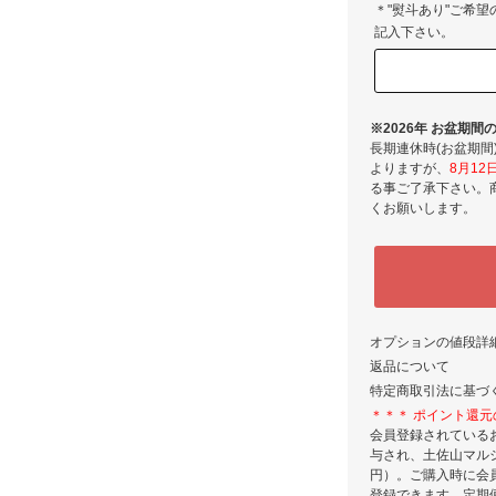
＊"熨斗あり"ご希望
記入下さい。
※2026年 お盆期
長期連休時(お盆期
よりますが、
8月1
る事ご了承下さい。
くお願いします。
オプションの値段詳
返品について
特定商取引法に基づ
＊＊＊ ポイント還元
会員登録されている
与され、土佐山マルシ
円）。ご購入時に会
登録できます。定期