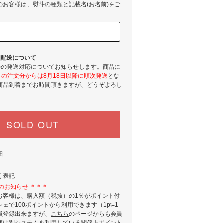
のお客様は、熨斗の種類と記載名(お名前)をご
間の配送について
間)の発送対応についてお知らせします。商品に
2日の注文分からは8月18日以降に順次発送
とな
商品到着までお時間頂きますが、どうぞよろし
SOLD OUT
細
く表記
のお知らせ ＊＊＊
お客様は、購入額（税抜）の1％がポイント付
ェで100ポイントから利用できます（1pt=1
員登録出来ますが、
こちら
のページからも会員
便は別システムを利用している関係上ポイント