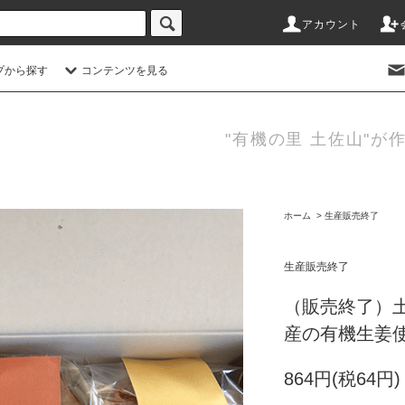
アカウント
プから探す
コンテンツを見る
"有機の里 土佐山"が
ホーム
>
生産販売終了
生産販売終了
（販売終了）土
産の有機生姜使
864円(税64円)