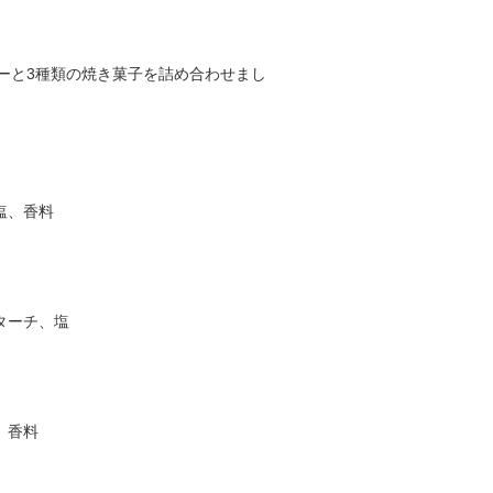
ーと3種類の焼き菓子を詰め合わせまし
塩、香料
ターチ、塩
、香料