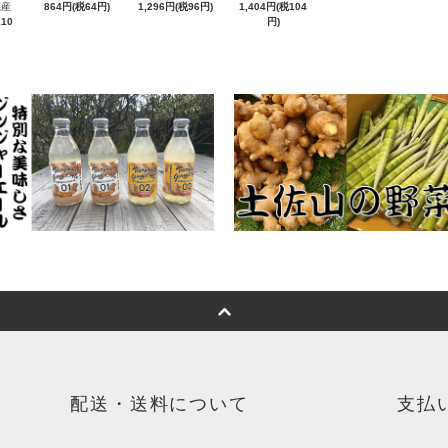
県産
864円(税64円)
1,296円(税96円)
1,404円(税104
110
円)
配送・送料について
支払