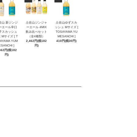
佐山 新ジンジ
土佐山ジンジャ
土佐山ゆずスカ
ーエール辛口
ーエール 4MIX
ッシュ Mサイズ [
子スカッシュ
飲み比べセット
TOSAYAMA YU
X Mサイズ [ T
（全4種類）
MESANCHI ]
AYAMA YUM
2,462円(税182
410円(税30円)
ESANCHI ]
円)
462円(税182
円)