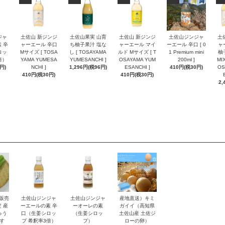
ジャ
土佐山 新ジンジ
土佐山果実 山育
土佐山 新ジンジ
土佐山ジンジャ
土
 辛
ャーエール 辛口
ち柚子果汁 塩な
ャーエール マイ
ーエール 辛口 [ 0
ャ
ロッ
Mサイズ [ TOSA
し [ TOSAYAMA
ルド Mサイズ [ T
1 Premium mini
柚
倍）
YAMA YUMESA
YUMESANCHI ]
OSAYAMA YUM
200ml ]
MI
円)
NCHI ]
1,296円(税96円)
ESANCHI ]
410円(税30円)
OS
410円(税30円)
410円(税30円)
2,
 販売
土佐山ジンジャ
土佐山ジンジャ
産地直送）キミ
 産
ーエールの素 辛
ーオーレの素
ガイイ（高知県
ゅう
口（生姜シロッ
（生姜シロッ
土佐山産 土佐ジ
す
プ 希釈率3倍）
プ）
ローの卵）